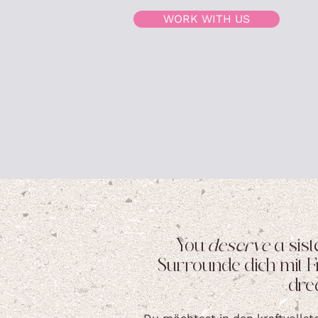
WORK WITH US
You
deserve
a sist
Surrounde dich mit F
dre