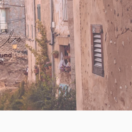
Cleo
 und
e.