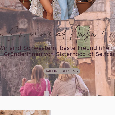
 Sis, wir sind Nadja & 
Wir sind Schwestern, beste Freundinnen
Gründerinnen von Sisterhood of Selfcar
MEHR ÜBER UNS