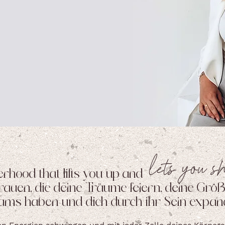
lets you s
erhood that lifts you up and
rauen, die deine Träume feiern, deine Größ
ams haben und dich durch ihr Sein expan