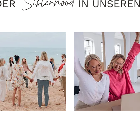
Sisterhood
 DER
IN UNSERE
RETREATS
ONLINE KURSE