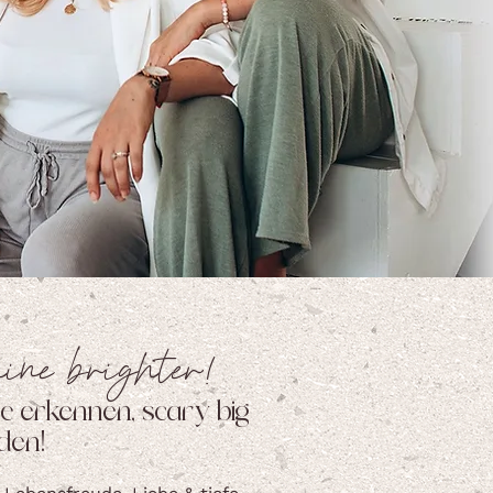
hine brighter!
e erkennen, scary big
den!