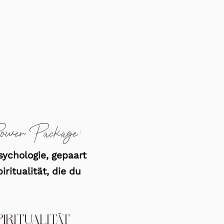
ower Package:
ychologie, gepaart
itualität, die du
IRITUALITÄT