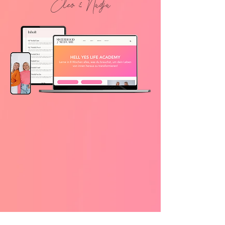
Cleo
&
Nadja