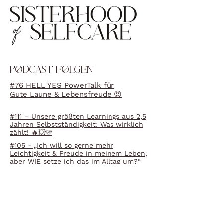
PODCAST FOLGEN
#76 HELL YES PowerTalk für
Gute Laune & Lebensfreude 😍
#111 – Unsere größten Learnings aus 2,5
Jahren Selbstständigkeit: Was wirklich
zählt! 🔥💥🩷
#105 - „Ich will so gerne mehr
Leichtigkeit & Freude in meinem Leben,
aber WIE setze ich das im Alltag um?“
🌸💫
MENÜ
HOME
WORK WITH US
ABOUT