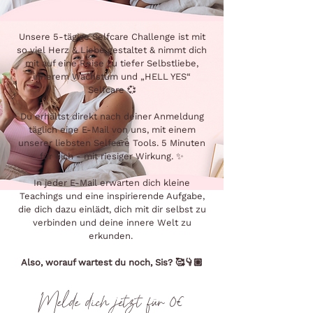
Unsere 5-tägige Selfcare Challenge ist mit
so viel Herz & Liebe gestaltet & nimmt dich
mit auf eine Reise zu tiefer Selbstliebe,
innerem Wachstum und „HELL YES“
Selfcare 💞
Du erhältst direkt nach deiner Anmeldung
täglich eine E-Mail von uns, mit einem
unserer liebsten Selfcare Tools. 5 Minuten
für dich - mit riesiger Wirkung. ✨
In jeder E-Mail erwarten dich kleine
Teachings und eine inspirierende Aufgabe,
die dich dazu einlädt, dich mit dir selbst zu
verbinden und deine innere Welt zu
erkunden.
Also, worauf wartest du noch, Sis? 🥰👇🏼
Melde dich jetzt für 0€