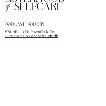
PODCAST FOLGEN
#76 HELL YES PowerTalk für
Gute Laune & Lebensfreude 😍
#111 – Unsere größten Learnings aus 2,5
Jahren Selbstständigkeit: Was wirklich
zählt! 🔥💥🩷
#105 - „Ich will so gerne mehr
Leichtigkeit & Freude in meinem Leben,
aber WIE setze ich das im Alltag um?“
🌸💫
MENÜ
HOME
WORK WITH US
ABOUT
REFERENZEN
KONTAKT